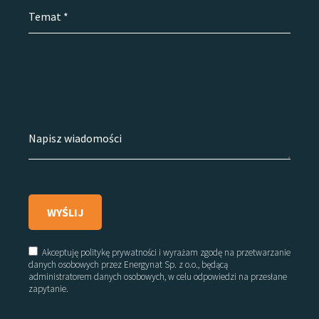
Please
leave
this
field
empty.
Akceptuję politykę prywatności i wyrażam zgodę na przetwarzanie
danych osobowych przez Energynat Sp. z o.o., będącą
administratorem danych osobowych, w celu odpowiedzi na przesłane
zapytanie.