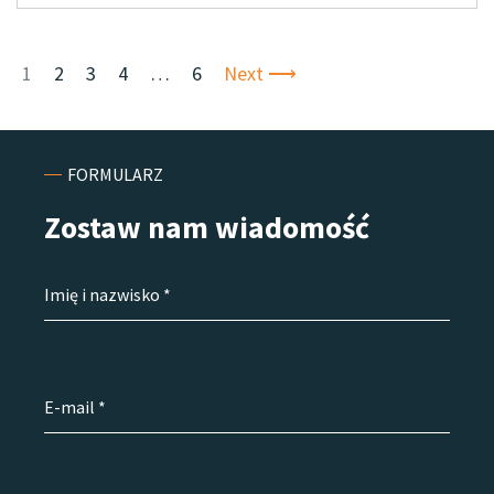
1
2
3
4
…
6
Next ⟶
FORMULARZ
Zostaw nam
wiadomość