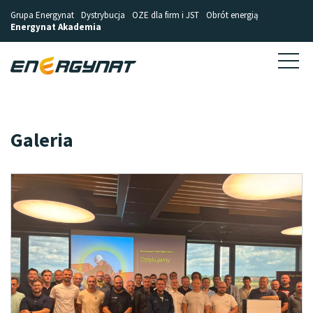
Grupa Energynat
Dystrybucja
OZE dla firm i JST
Obrót energią
Energynat Akademia
Galeria